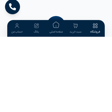
فروشگاه
سبد خرید
صفحه اصلی
بلاگ
حساب من
خرید سماور شبه نقره
سماور شبه نقره چه چیزی به پذیرایی اضافه می‌کند؟
سماور در فرهنگ پذیرایی ایرانی همیشه فراتر از یک وسیله
کاربردی بوده است و در چیدمان سنتی و رسمی نیز نقش دارد.
مدل‌های شبه نقره با ترکیب فرم کلاسیک سماور و نقوش قلمزنی،
می‌توانند به مرکز توجه میز پذیرایی یا یک عنصر شاخص در
دکوراسیون تبدیل شوند. اگر به دنبال محصولی هستید که هم