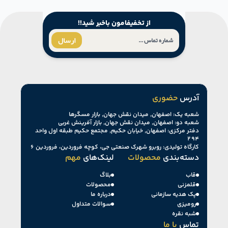
از تخفیفامون باخبر شید!!
ارسال
آدرس
حضوری
شعبه یک: اصفهان, میدان نقش جهان, بازار مسگرها
شعبه دو: اصفهان, میدان نقش جهان, بازار آفرینش غربی
دفتر مرکزی: اصفهان, خیابان حکیم, مجتمع حکیم طبقه اول واحد
۲۹۴
کارگاه تولیدی: روبرو شهرک صنعتی جی، کوچه فروردین، فروردین ۶
دسته‌بندی
محصولات
لینک‌های
مهم
قاب
بلاگ
قلمزنی
محصولات
پک هدیه سازمانی
درباره ما
رومیزی
سوالات متداول
شبه نقره
تماس
با ما