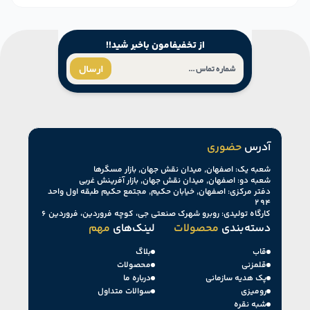
از تخفیفامون باخبر شید!!
ارسال
آدرس
حضوری
شعبه یک: اصفهان, میدان نقش جهان, بازار مسگرها
شعبه دو: اصفهان, میدان نقش جهان, بازار آفرینش غربی
دفتر مرکزی: اصفهان, خیابان حکیم, مجتمع حکیم طبقه اول واحد
۲۹۴
کارگاه تولیدی: روبرو شهرک صنعتی جی، کوچه فروردین، فروردین ۶
دسته‌بندی
محصولات
لینک‌های
مهم
قاب
بلاگ
قلمزنی
محصولات
پک هدیه سازمانی
درباره ما
رومیزی
سوالات متداول
شبه نقره