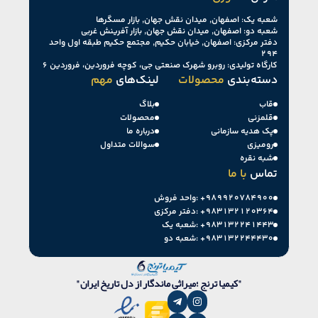
شعبه یک: اصفهان, میدان نقش جهان, بازار مسگرها
شعبه دو: اصفهان, میدان نقش جهان, بازار آفرینش غربی
دفتر مرکزی: اصفهان, خیابان حکیم, مجتمع حکیم طبقه اول واحد
۲۹۴
کارگاه تولیدی: روبرو شهرک صنعتی جی، کوچه فروردین، فروردین ۶
دسته‌بندی
محصولات
لینک‌های
مهم
قاب
بلاگ
قلمزنی
محصولات
پک هدیه سازمانی
درباره ما
رومیزی
سوالات متداول
شبه نقره
تماس
با ما
+۹۸۹۹۲۰۷۸۴۹۰۰
واحد فروش:
+۹۸۳۱۳۲۱۲۰۳۶۴
دفتر مرکزی:
+۹۸۳۱۳۲۲۴۱۴۴۳
شعبه یک:
+۹۸۳۱۳۲۲۴۴۴۳۰
شعبه دو:
"کیمیا ترنج ؛میراثی ماندگار از دل تاریخ ایران"