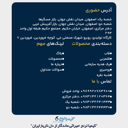
آدرس
حضوری
شعبه یک: اصفهان, میدان نقش جهان, بازار مسگرها
شعبه دو: اصفهان, میدان نقش جهان, بازار آفرینش غربی
دفتر مرکزی: اصفهان, خیابان حکیم, مجتمع حکیم طبقه اول واحد
۲۹۴
کارگاه تولیدی: روبرو شهرک صنعتی جی، کوچه فروردین، فروردین ۶
دسته‌بندی
محصولات
لینک‌های
مهم
قاب
بلاگ
قلمزنی
محصولات
پک هدیه سازمانی
درباره ما
رومیزی
سوالات متداول
شبه نقره
تماس
با ما
+۹۸۹۹۲۰۷۸۴۹۰۰
واحد فروش:
+۹۸۳۱۳۲۱۲۰۳۶۴
دفتر مرکزی:
+۹۸۳۱۳۲۲۴۱۴۴۳
شعبه یک:
+۹۸۳۱۳۲۲۴۴۴۳۰
شعبه دو:
"کیمیا ترنج ؛میراثی ماندگار از دل تاریخ ایران"