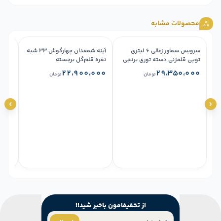
محصولات مشابه
سرویس سماور زغالی ۶ لیتری
آینه شمعدان چهارگوش ۳۳ شبه
آینه 
توپی قلمزنی دسته توری برنجی
نقره قلم‌گل برجسته
۳۳ شبه نقره گل برجسته
ضخیم
۰۰۰
۲۲،۹۰۰،۰۰۰
۲۹،۳۵۰،۰۰۰
تومان
تومان
از تخفیفامون باخبر شید!!