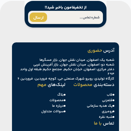
از تخفیفامون باخبر شید!!
ارسال
آدرس
حضوری
شعبه یک: اصفهان, میدان نقش جهان, بازار مسگرها
شعبه دو: اصفهان, میدان نقش جهان, بازار آفرینش غربی
دفتر مرکزی: اصفهان, خیابان حکیم, مجتمع حکیم طبقه اول واحد
۲۹۴
کارگاه تولیدی: روبرو شهرک صنعتی جی، کوچه فروردین، فروردین ۶
دسته‌بندی
محصولات
لینک‌های
مهم
قاب
بلاگ
قلمزنی
محصولات
پک هدیه سازمانی
درباره ما
رومیزی
سوالات متداول
شبه نقره
تماس
با ما