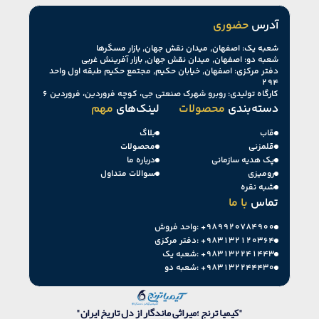
آدرس
حضوری
شعبه یک: اصفهان, میدان نقش جهان, بازار مسگرها
شعبه دو: اصفهان, میدان نقش جهان, بازار آفرینش غربی
دفتر مرکزی: اصفهان, خیابان حکیم, مجتمع حکیم طبقه اول واحد
۲۹۴
کارگاه تولیدی: روبرو شهرک صنعتی جی، کوچه فروردین، فروردین ۶
دسته‌بندی
محصولات
لینک‌های
مهم
قاب
بلاگ
قلمزنی
محصولات
پک هدیه سازمانی
درباره ما
رومیزی
سوالات متداول
شبه نقره
تماس
با ما
+۹۸۹۹۲۰۷۸۴۹۰۰
واحد فروش:
+۹۸۳۱۳۲۱۲۰۳۶۴
دفتر مرکزی:
+۹۸۳۱۳۲۲۴۱۴۴۳
شعبه یک:
+۹۸۳۱۳۲۲۴۴۴۳۰
شعبه دو:
"کیمیا ترنج ؛میراثی ماندگار از دل تاریخ ایران"