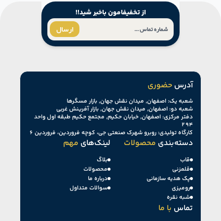
از تخفیفامون باخبر شید!!
ارسال
آدرس
حضوری
شعبه یک: اصفهان, میدان نقش جهان, بازار مسگرها
شعبه دو: اصفهان, میدان نقش جهان, بازار آفرینش غربی
دفتر مرکزی: اصفهان, خیابان حکیم, مجتمع حکیم طبقه اول واحد
۲۹۴
کارگاه تولیدی: روبرو شهرک صنعتی جی، کوچه فروردین، فروردین ۶
دسته‌بندی
محصولات
لینک‌های
مهم
قاب
بلاگ
قلمزنی
محصولات
پک هدیه سازمانی
درباره ما
رومیزی
سوالات متداول
شبه نقره
تماس
با ما