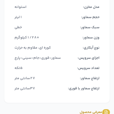
مدل مخزن:
استوانه
حجم سماور:
1لیتر
سبک سماور:
خطی
وزن سماور:
1/280کیلوگرم
نوع آبکاری:
کوره ای، مقاوم به حرارت
اجزای سرویس:
سماور-قوری-جام-سینی-پارچ
تعداد سرویس:
5تکه
ارتفاع سماور:
27سانتی متر
ارتفاع سماور با قوری:
37سانتی متر
معرفی محصول