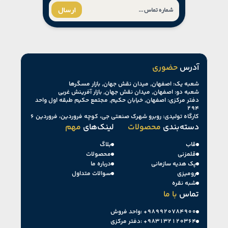
ارسال
آدرس
حضوری
شعبه یک: اصفهان, میدان نقش جهان, بازار مسگرها
شعبه دو: اصفهان, میدان نقش جهان, بازار آفرینش غربی
دفتر مرکزی: اصفهان, خیابان حکیم, مجتمع حکیم طبقه اول واحد
۲۹۴
کارگاه تولیدی: روبرو شهرک صنعتی جی، کوچه فروردین، فروردین ۶
دسته‌بندی
محصولات
لینک‌های
مهم
قاب
بلاگ
قلمزنی
محصولات
پک هدیه سازمانی
درباره ما
رومیزی
سوالات متداول
شبه نقره
تماس
با ما
+۹۸۹۹۲۰۷۸۴۹۰۰
واحد فروش:
+۹۸۳۱۳۲۱۲۰۳۶۴
دفتر مرکزی: