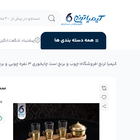
پیشنهاد شگفت انگیز
همه دسته بندی ها
کیمیا ترنج
›
فروشگاه
›
چوب و برنج
›
ست چایخوری 3 نفره چوبی و برنجی ساده
ست چایخ
۰
د