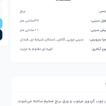
نس:
برنج
ول سینی:
37سانتی متر
رض سینی:
11سانتی متر
جزا سرویس:
سینی چوبی_گالش_استکان شیشه ای_قندان
وع آبکاری:
کوره ای مقاوم به حرارت
از چوب گردوی مرغوب و ورق برنج ضخیم ساخته می‌شوند.