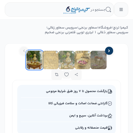
جستجو در
کیمیا ترنج
›
فروشگاه
›
سماور برنجی
›
سرویس سماور زغالی
›
سرویس سماور ذغالی 1 لیتری توپی قلمزنی برنجی ضخیم
+
1
بازگشت محصول تا ۷ روز طبق شرایط مرجوعی
گارانتی ضمانت اصالت و سلامت فیزیکی کالا
برداشت آنلاین، سریع و ایمن
قیمت منصفانه و رقابتی