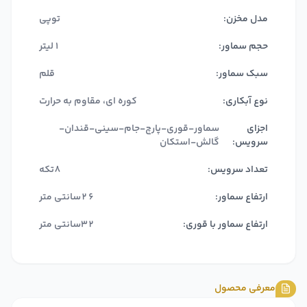
مدل مخزن:
توپی
حجم سماور:
1لیتر
سبک سماور:
قلم
نوع آبکاری:
کوره ای، مقاوم به حرارت
اجزای
سماور-قوری-پارچ-جام-سینی-قندان-
سرویس:
گالش-استکان
تعداد سرویس:
8تکه
ارتفاع سماور:
26سانتی متر
ارتفاع سماور با قوری:
32سانتی متر
معرفی محصول