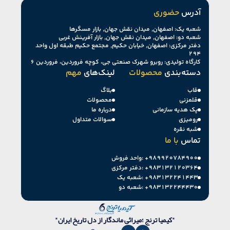
آدرس
حضوری
شعبه یک: اصفهان, میدان نقش جهان, بازار مسگرها
شعبه دو: اصفهان, میدان نقش جهان, بازار آفرینش غربی
دفتر مرکزی: اصفهان, خیابان حکیم, مجتمع حکیم طبقه اول واحد
۲۹۴
کارگاه تولیدی: روبرو شهرک صنعتی جی، کوچه فروردین، فروردین ۶
دسته‌بندی
محصولات
لینک‌های
مهم
قاب
بلاگ
قلمزنی
محصولات
پک هدیه سازمانی
درباره ما
رومیزی
سوالات متداول
شبه نقره
تماس
با ما
+۹۸۹۹۲۰۷۸۴۹۰۰
واحد فروش:
+۹۸۳۱۳۲۱۲۰۳۶۴
دفتر مرکزی:
+۹۸۳۱۳۲۲۴۱۴۴۳
شعبه یک:
+۹۸۳۱۳۲۲۴۴۴۳۰
شعبه دو:
"کیمیا ترنج ؛میراثی ماندگار از دل تاریخ ایران"