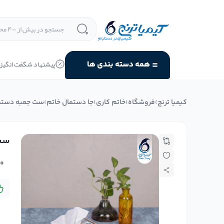
پیشنهاد شگفت انگیز
همه دسته بندی ها
کیمیا ترنج
›
فروشگاه
›
خاتم کاری
›
جا دستمال خاتم
›
ست جعبه دستما
ست 
۰
د