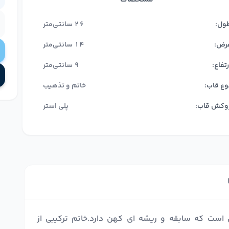
ول:
26 سانتی‌متر
رض:
14 سانتی‌متر
رتفاع:
9 سانتی‌متر
وع قاب:
خاتم و تذهیب
وکش قاب:
پلی استر
 است که سابقه و ریشه ای کهن دارد.خاتم ترکیبی از