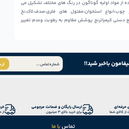
ده از مواد اولیه گوناگون در رنگ های مختلف تشکیل می
ع چوب،انواع استخوان،مفتول های فلزی،صدف،لاک،نخ
ع دستی کیمیاترنج پوشش مقاوم به رطوبت وعدم تغییر
یفامون باخبر شید!!
ار
 حرفه‌ای
ارسال رایگان و ضمانت مرجوعی
خری
 از کالای شما
برای خرید بالای 3 میلیون
از 
تماس
با ما