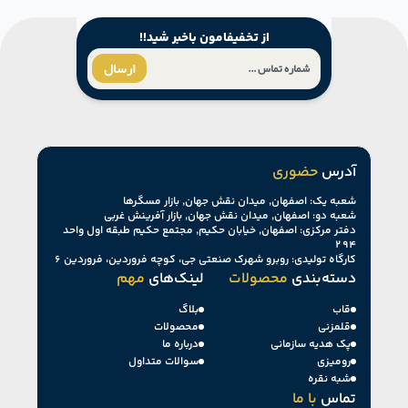
از تخفیفامون باخبر شید!!
ارسال
آدرس
حضوری
شعبه یک: اصفهان, میدان نقش جهان, بازار مسگرها
شعبه دو: اصفهان, میدان نقش جهان, بازار آفرینش غربی
دفتر مرکزی: اصفهان, خیابان حکیم, مجتمع حکیم طبقه اول واحد
۲۹۴
کارگاه تولیدی: روبرو شهرک صنعتی جی، کوچه فروردین، فروردین ۶
دسته‌بندی
محصولات
لینک‌های
مهم
قاب
بلاگ
قلمزنی
محصولات
پک هدیه سازمانی
درباره ما
رومیزی
سوالات متداول
شبه نقره
تماس
با ما