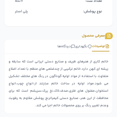
تعداد ست:
7تکه
نوع پوشش:
پلی استر
معرفی محصول
توضیحات
نگهداری
دیدگاه‌ها
خاتم کاری از هنرهای ظریف و صنایع دستی ایرانی است که سابقه و
ریشه ای کهن دارد.خاتم ترکیبی از چندضلعی های منظم با تعداد اضلاع
متفاوت با استفاده از مواد اولیه گوناگون در رنگ های مختلف تشکیل
می شود.مواد اولیه در ساخت خاتم عبارتند از:انواع چوب،انواع
استخوان،مفتول های فلزی،صدف،لاک،نخ پرک،سریشم است که برای
محافظت از این هنر، صنایع دستی کیمیاترنج پوشش مقاوم به رطوبت
وعدم تغییر رنگ بر روی محصولات خاتم اجرا می کند.