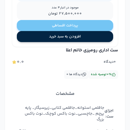
موجود در انبار
4
عدد
۲۷٬۵۰۰٬۰۰۰
تومان
پرداخت اقساطی
افزودن به سبد خرید
ست اداری رومیزی خاتم اعلا
۰.۰
۰
دیدگاه
%
۰
توصیه شده
دیدگاه ها
۰
مشخصات
جاقلمی استوانه_جاقلمی کتابی_زیرسیگار_ پایه
اجزای
پرچم _جاچسبی_نوت باکس کوچک_نوت باکس
ست:
بزرگ