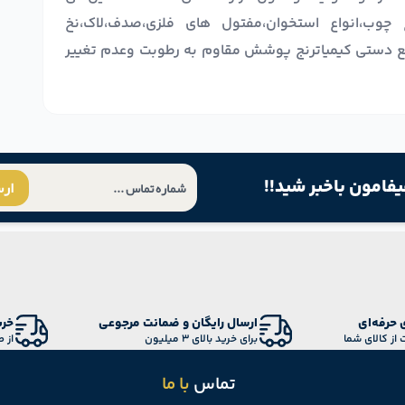
ع چوب،انواع استخوان،مفتول های فلزی،صدف،لاک،نخ
ع دستی کیمیاترنج پوشش مقاوم به رطوبت وعدم تغییر
یفامون باخبر شید!!
ار
 حرفه‌ای
ارسال رایگان و ضمانت مرجوعی
خری
 از کالای شما
برای خرید بالای 3 میلیون
از 
تماس
با ما