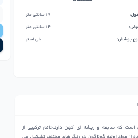
ول:
19سانتی متر
رض:
14سانتی متر
وع پوشش:
پلی استر
 است که سابقه و ریشه ای کهن دارد.خاتم ترکیبی از
ده از مواد اولیه گوناگون در رنگ های مختلف تشکیل می