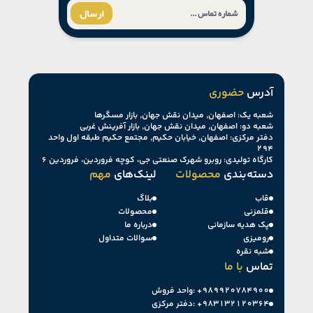
ارسال
آدرس
حضوری
شعبه یک: اصفهان, میدان نقش جهان, بازار مسگرها
شعبه دو: اصفهان, میدان نقش جهان, بازار آفرینش غربی
دفتر مرکزی: اصفهان, خیابان حکیم, مجتمع حکیم طبقه اول واحد
۲۹۴
کارگاه تولیدی: روبرو شهرک صنعتی جی، کوچه فروردین، فروردین ۶
دسته‌بندی
محصولات
لینک‌های
مهم
قاب
بلاگ
قلمزنی
محصولات
پک هدیه سازمانی
درباره ما
رومیزی
سوالات متداول
شبه نقره
تماس
با ما
+۹۸۹۹۲۰۷۸۴۹۰۰
واحد فروش:
+۹۸۳۱۳۲۱۲۰۳۶۴
دفتر مرکزی: