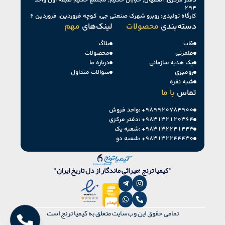
دفتر مرکزی: اصفهان, خیابان حکیم, مجتمع حکیم طبقه اول واحد
۲۹۴
کارگاه تولیدی: روبرو شهرک صنعتی جی، کوچه فروردین، فروردین ۶
دسته‌بندی
محصولات
لینک‌های
مهم
قاب
بلاگ
قلمزنی
محصولات
پک هدیه سازمانی
درباره ما
رومیزی
سوالات متداول
شبه نقره
تماس
با ما
+۹۸۹۹۲۰۷۸۴۹۰۰
واحد فروش:
+۹۸۳۱۳۲۱۲۰۳۶۴
دفتر مرکزی:
+۹۸۳۱۳۲۲۴۱۴۴۳
شعبه یک:
+۹۸۳۱۳۲۲۴۴۴۳۰
شعبه دو:
"کیمیا ترنج ؛میراثی ماندگار از دل تاریخ ایران"
تمامی حقوق این وب‌سایت متعلق به کیمیا ترنج است