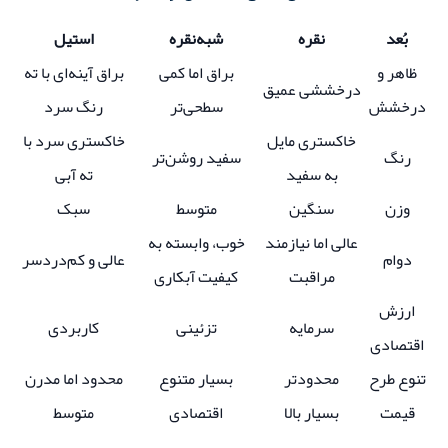
بُعد
نقره
شبه‌نقره
استیل
ظاهر و
براق اما کمی
براق آینه‌ای با ته
درخششی عمیق
درخشش
سطحی‌تر
رنگ سرد
خاکستری مایل
خاکستری سرد با
رنگ
سفید روشن‌تر
به سفید
ته آبی
وزن
سنگین
متوسط
سبک
عالی اما نیازمند
خوب، وابسته به
دوام
عالی و کم‌دردسر
مراقبت
کیفیت آبکاری
ارزش
سرمایه
تزئینی
کاربردی
اقتصادی
تنوع طرح
محدودتر
بسیار متنوع
محدود اما مدرن
قیمت
بسیار بالا
اقتصادی
متوسط