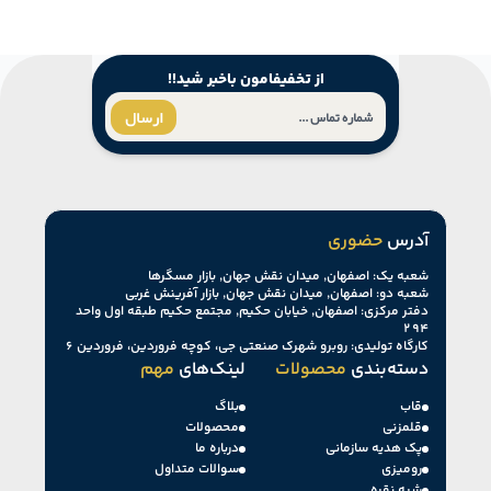
از تخفیفامون باخبر شید!!
ارسال
آدرس
حضوری
شعبه یک: اصفهان, میدان نقش جهان, بازار مسگرها
شعبه دو: اصفهان, میدان نقش جهان, بازار آفرینش غربی
دفتر مرکزی: اصفهان, خیابان حکیم, مجتمع حکیم طبقه اول واحد
۲۹۴
کارگاه تولیدی: روبرو شهرک صنعتی جی، کوچه فروردین، فروردین ۶
دسته‌بندی
محصولات
لینک‌های
مهم
قاب
بلاگ
قلمزنی
محصولات
پک هدیه سازمانی
درباره ما
رومیزی
سوالات متداول
شبه نقره