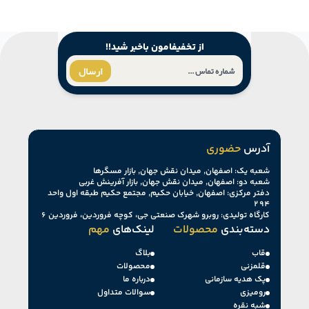
از تخفیفامون باخبر شید!!
ارسال
آدرس
حضوری
شعبه یک: اصفهان, میدان نقش جهان, بازار مسگرها
شعبه دو: اصفهان, میدان نقش جهان, بازار آفرینش غربی
دفتر مرکزی: اصفهان, خیابان حکیم, مجتمع حکیم طبقه اول واحد
۲۹۴
کارگاه تولیدی: روبرو شهرک صنعتی جی، کوچه فروردین، فروردین ۶
دسته‌بندی
محصولات
لینک‌های
مهم
قاب
بلاگ
قلمزنی
محصولات
پک هدیه سازمانی
درباره ما
رومیزی
سوالات متداول
شبه نقره